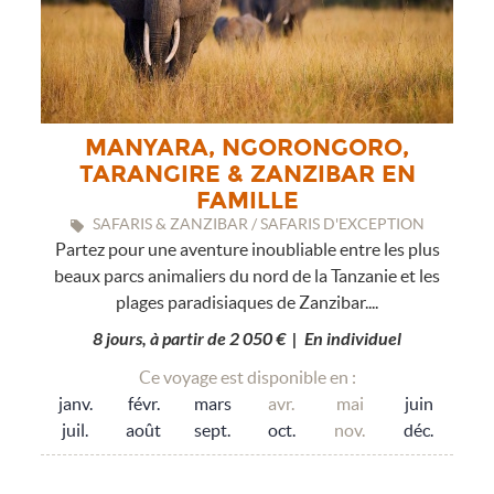
MANYARA, NGORONGORO,
TARANGIRE & ZANZIBAR EN
FAMILLE
SAFARIS & ZANZIBAR / SAFARIS D'EXCEPTION
Partez pour une aventure inoubliable entre les plus
beaux parcs animaliers du nord de la Tanzanie et les
plages paradisiaques de Zanzibar....
8 jours, à partir de 2 050 € | En individuel
Ce voyage est disponible en :
janv.
févr.
mars
avr.
mai
juin
juil.
août
sept.
oct.
nov.
déc.