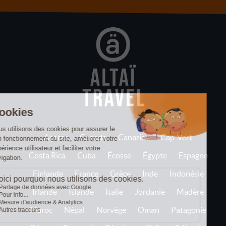
Açores
Canada
Canaries
Cap-Vert
Costa Rica
Cuba
Écosse
Égypte
Espagne
Finlande
France
Grèce
Inde
Indonésie
Irlande
Islande
Italie
Jordanie
Madère
Maroc
Népal
Norvège
Oman
Patagonie