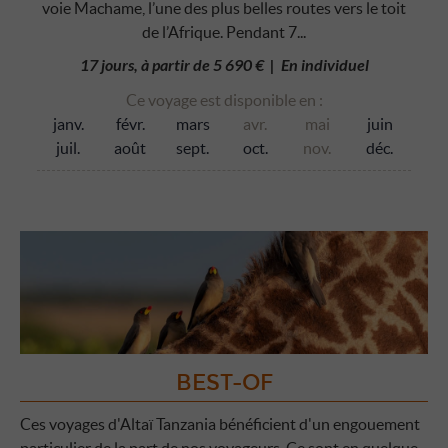
voie Machame, l’une des plus belles routes vers le toit
de l’Afrique. Pendant 7...
17 jours, à partir de 5 690 € | En individuel
Ce voyage est disponible en :
janv.
févr.
mars
avr.
mai
juin
juil.
août
sept.
oct.
nov.
déc.
BEST-OF
Ces voyages d'Altaï Tanzania bénéficient d'un engouement
particulier de la part de nos voyageurs. Ce sont en quelque