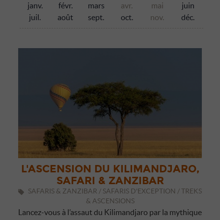
janv.
févr.
mars
avr.
mai
juin
juil.
août
sept.
oct.
nov.
déc.
L'ASCENSION DU KILIMANDJARO,
SAFARI & ZANZIBAR
SAFARIS & ZANZIBAR / SAFARIS D'EXCEPTION / TREKS
& ASCENSIONS
Lancez-vous à l’assaut du Kilimandjaro par la mythique