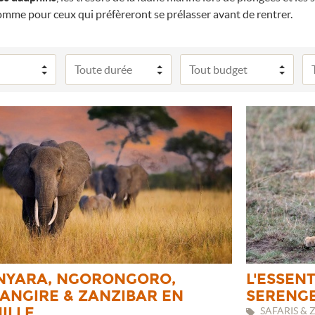
comme pour ceux qui préfèreront se prélasser avant de rentrer.
NYARA, NGORONGORO,
L'ESSENT
ANGIRE & ZANZIBAR EN
SERENGE
ILLE
SAFARIS & 