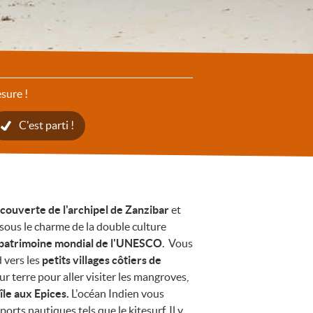
sure !
C'est parti !
couverte de
l'archipel de Zanzibar
et
ous le charme de la double culture
 patrimoine mondial de l'UNESCO
. Vous
 vers les
petits villages côtiers de
ur terre pour aller visiter les mangroves,
'île aux Epices.
L'océan Indien vous
ports nautiques tels que le kitesurf. Il y