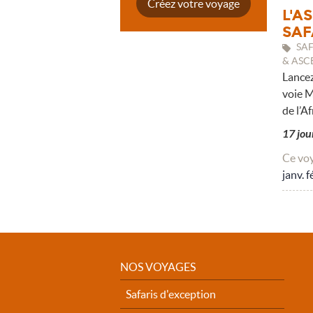
Créez votre voyage
L'A
SAF
SAF
& ASC
Lancez
voie M
de l’A
17 jou
Ce voy
janv.
f
NOS VOYAGES
Safaris d'exception