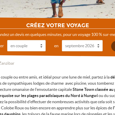
CRÉEZ VOTRE VOYAGE
dez un devis en quelques minutes, pour un voyage 100 % sur-me
ger
en
 Zanzibar
n couple ou entre amis, et idéal pour une lune de miel, partez à la
dé
s de sympathiques lodges de charme avec piscine, vous tomberez s
itecture omanaise de l'envoutante capitale
Stone Town classée au
urquoise sur les plages paradisiaques du Nord à Nungwi
ou du sud
ez la possibilité d'effectuer de nombreuses activités que cela soit s
 Colobe Roux ou bien encore en apprendre plus sur les épices de
l
es dauphins
, les trésors de la faune marine lors de plongées et les s