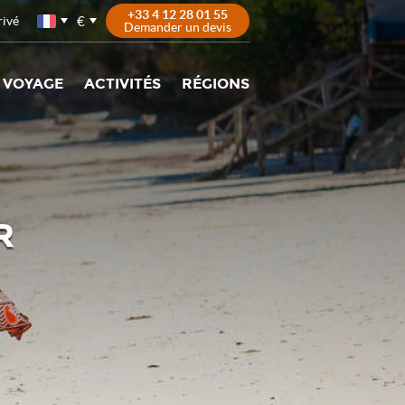
+33 4 12 28 01 55
€
rivé
Demander un devis
 VOYAGE
ACTIVITÉS
RÉGIONS
R