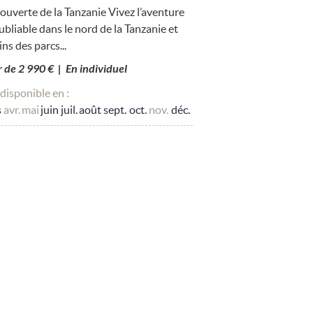
couverte de la Tanzanie Vivez l’aventure
oubliable dans le nord de la Tanzanie et
ns des parcs...
ir de 2 990 € | En individuel
disponible en :
s
avr.
mai
juin
juil.
août
sept.
oct.
nov.
déc.