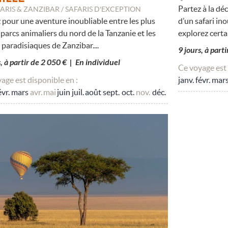
Partez à la dé
ARIS & ZANZIBAR / SAFARIS D'EXCEPTION
 pour une aventure inoubliable entre les plus
d’un safari in
parcs animaliers du nord de la Tanzanie et les
explorez certai
 paradisiaques de Zanzibar....
9 jours, à part
s, à partir de 2 050 € | En individuel
Ce voyage est 
age est disponible en :
janv.
févr.
mar
évr.
mars
avr.
mai
juin
juil.
août
sept.
oct.
nov.
déc.