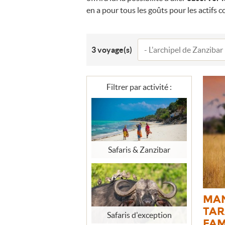
en a pour tous les goûts pour les actifs 
3
voyage(s)
Filtrer par activité :
Safaris & Zanzibar
MA
TAR
Safaris d'exception
FAM