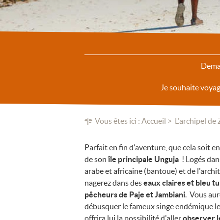
Deman
Je souhaite voya
Vous êtes ici :
Accueil
L'archipel de
Parfait en fin d'aventure, que cela soit e
de son
île principale Unguja
! Logés dan
arabe et africaine (bantoue) et de l'arch
nagerez dans des
eaux claires et bleu t
pêcheurs de Paje et Jambiani
. Vous aur
débusquer le fameux singe endémique le
offrira lui la possibilité d'aller
observer l