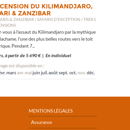
SCENSION DU KILIMANDJARO,
ARI & ZANZIBAR
ARIS & ZANZIBAR / SAFARIS D'EXCEPTION / TREKS
ENSIONS
-vous à l’assaut du Kilimandjaro par la mythique
achame, l’une des plus belles routes vers le toit
frique. Pendant 7...
rs, à partir de 5 690 € | En individuel
age est disponible en :
évr.
mars
avr.
mai
juin
juil.
août
sept.
oct.
nov.
déc.
MENTIONS LÉGALES
Assurance