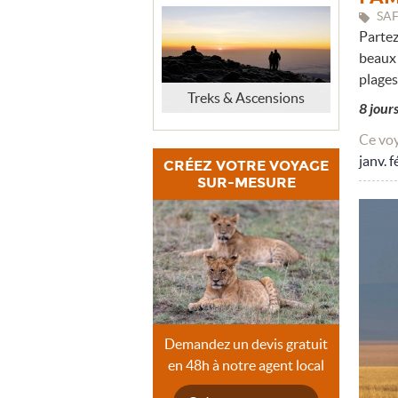
SAF
Partez
beaux 
plages
Treks & Ascensions
8 jour
Ce voy
janv.
f
CRÉEZ VOTRE VOYAGE
SUR-MESURE
Demandez un devis gratuit
en 48h à notre agent local